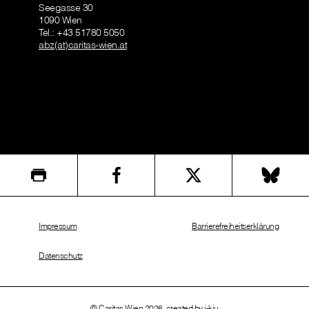
Seegasse 30
1090 Wien
Tel.: +43 51780 5050
abz(at)caritas-wien.at
Impressum
Barrierefreiheitserklärung
Datenschutz
© Caritas Wien 2026, created by
i-kiu